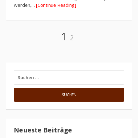
werden,…
[Continue Reading]
Seitennummerierung
Page
Page
1
2
der
Beiträge
SUCHE
NACH:
Neueste Beiträge