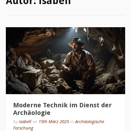
Autor:
isabell
Moderne Technik im Dienst der
Archäologie
by
isabell
on
15th März 2025
in
Archäologische
Forschung