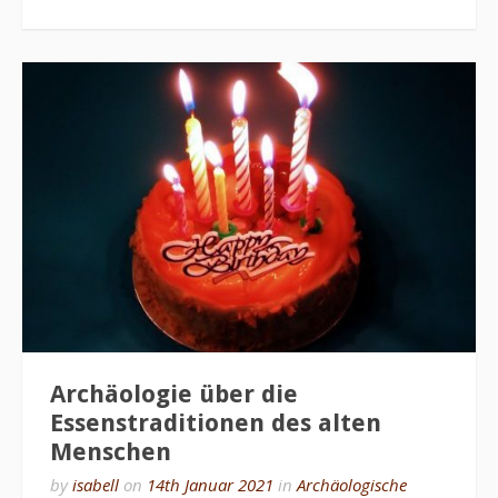
Archäologie über die
Essenstraditionen des alten
Menschen
by
isabell
on
14th Januar 2021
in
Archäologische